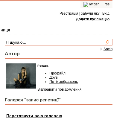
rss
Реєстрація
|
забули як?
|
Вхід
Додати публікацію
мниця
Архів
Автор
Росава
Профайл
Друзі
Потік зображень
Відправити повідомлення
Галерея "запис репетицї"
Переглянути всю галерею