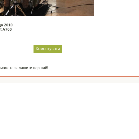
да 2010
t A700
и можете залишити перший!