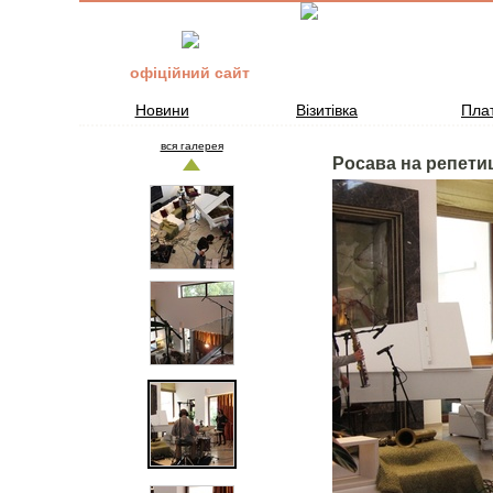
офіційний сайт
Новини
Візитівка
Плат
вся галерея
Росава на репетиц