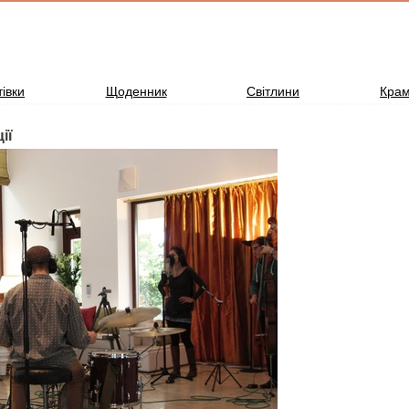
івки
Щоденник
Світлини
Кра
ії